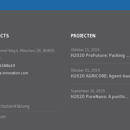
ACTS
PROJECTEN
Oktober 11, 2019
mmel-Weg 4, München, DE, 80805,
H2020 ProFuture: Packing ...
,
24588469
Oktober 01, 2019
a-innovation.com
H2020 AGRICORE: Agent-bas.
September 26, 2019
H2020 PureNano: A purific...
chutzerklärung
sum